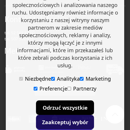
społecznościowych i analizowania naszego
ruchu. Udostępniamy również informacje o
Kontakt telefoniczny
korzystaniu z naszej witryny naszym
partnerom w zakresie mediów
tel. 52 569 92 50
społecznościowych, reklamy i analizy,
tel. 507 132 834
którzy mogą łączyć je z innymi
Metody płatności
informacjami, które im przekazałeś lub
które zebrali podczas korzystania z ich
usług.
Niezbędne
Analityka
Marketing
Preferencje
Partnerzy
partnerzy payu:
Odrzuć wszystkie
Zaakceptuj wybór