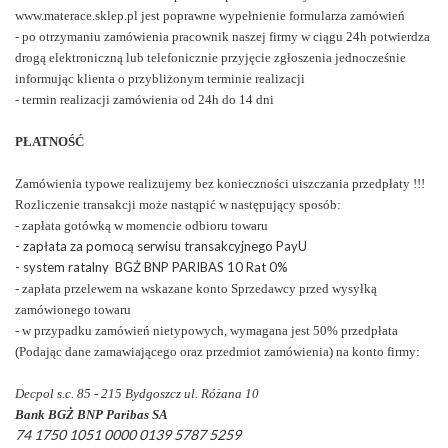
www.materace.sklep.pl jest poprawne wypełnienie formularza zamówień
- po otrzymaniu zamówienia pracownik naszej firmy w ciągu 24h potwierdza
drogą elektroniczną lub telefonicznie przyjęcie zgłoszenia jednocześnie
informując klienta o przybliżonym terminie realizacji
- termin realizacji zamówienia od 24h do 14 dni
PŁATNOŚĆ
Zamówienia typowe realizujemy bez konieczności uiszczania przedpłaty !!!
Rozliczenie transakcji może nastąpić w następujący sposób:
- zapłata gotówką w momencie odbioru towaru
- zapłata za pomocą serwisu transakcyjnego PayU
- system ratalny
BGŻ BNP PARIBAS 10 Rat 0%
- zapłata przelewem na wskazane konto Sprzedawcy przed wysyłką
zamówionego towaru
- w przypadku zamówień nietypowych, wymagana jest 50% przedpłata
(Podając dane zamawiającego oraz przedmiot zamówienia) na konto firmy:
Decpol s.c. 85 - 215 Bydgoszcz ul. Różana 10
Bank BGŻ BNP Paribas SA
74 1750 1051 0000 0139 5787 5259