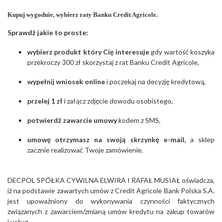
Kupuj wygodnie, wybierz raty Banku Credit Agricole.
Sprawdź jakie to proste:
wybierz produkt który Cię interesuje
gdy wartość koszyka
przekroczy 300 zł skorzystaj z rat Banku Credit Agricole,
wypełnij wniosek online
i poczekaj na decyzję kredytową,
przelej 1 zł
i załącz zdjęcie dowodu osobistego,
potwierdź zawarcie umowy
kodem z SMS,
umowę otrzymasz na swoją skrzynkę e-mail,
a sklep
zacznie realizować Twoje zamówienie.
DECPOL SPÓŁKA CYWILNA ELWIRA I RAFAŁ MUSIAŁ oświadcza,
iż na podstawie zawartych umów z Credit Agricole Bank Polska S.A.
jest upoważniony do wykonywania czynności faktycznych
związanych z zawarciem/zmianą umów kredytu na zakup towarów
i usług.