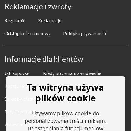
Reklamacje i zwroty
Regulamin
Reklamacje
Odstąpienie od umowy
Polityka prywatności
Informacje dla klientów
Jak kupować
Kiedy otrzymam zamówienie
Ta witryna używa
Koszty i metody dostawy
Odbiór osobisty
plików cookie
Sposoby płatności
Najczęstsze pytania
Raty Credit Agricole
Kontakt
Używamy plików cookie do
personalizowania treści i reklam,
Ustawienia zgody plików cookie
udostępniania funkcji mediów