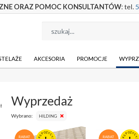
CZNE ORAZ POMOC KONSULTANTÓW:
tel.
5
STELAŻE
AKCESORIA
PROMOCJE
WYPRZ
Wyprzedaż
ł
Wybrano:
HILDING
O
O
Z
Z
Y
Y
P
P
C
C
S
S
RABAT
RABAT
Y
Y
K
K
J
J