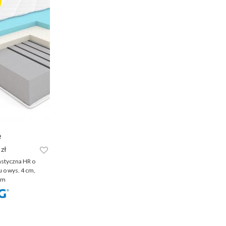
e
zł
astyczna HR o
u o wys. 4 cm,
cm