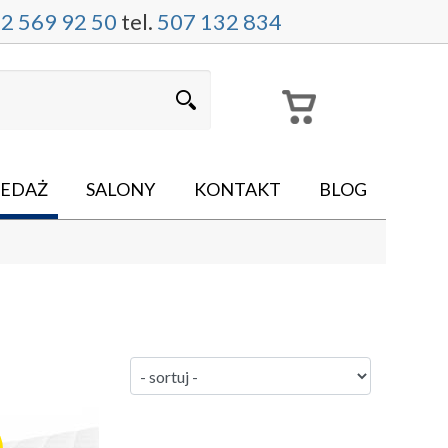
2 569 92 50
tel.
507 132 834
EDAŻ
SALONY
KONTAKT
BLOG