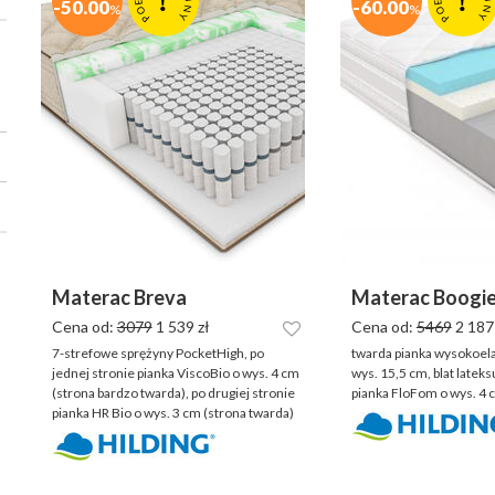
!
!
-50.00
-60.00
E
E
%
%
O
O
N
N
Y
Y
P
P
Materac Breva
Materac Boogi
Cena od:
3079
1 539 zł
Cena od:
5469
2 187 
7-strefowe sprężyny PocketHigh, po
twarda pianka wysokoel
jednej stronie pianka ViscoBio o wys. 4 cm
wys. 15,5 cm, blat lateks
(strona bardzo twarda), po drugiej stronie
pianka FloFom o wys. 4 
pianka HR Bio o wys. 3 cm (strona twarda)